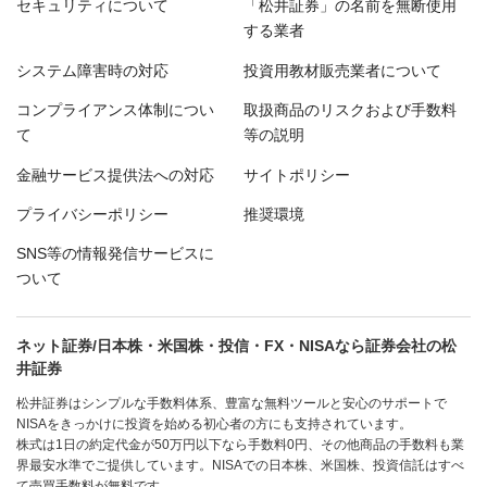
セキュリティについて
「松井証券」の名前を無断使用
する業者
システム障害時の対応
投資用教材販売業者について
コンプライアンス体制につい
取扱商品のリスクおよび手数料
て
等の説明
金融サービス提供法への対応
サイトポリシー
プライバシーポリシー
推奨環境
SNS等の情報発信サービスに
ついて
ネット証券/日本株・米国株・投信・FX・NISAなら証券会社の松
井証券
松井証券はシンプルな手数料体系、豊富な無料ツールと安心のサポートで
NISAをきっかけに投資を始める初心者の方にも支持されています。
株式は1日の約定代金が50万円以下なら手数料0円、その他商品の手数料も業
界最安水準でご提供しています。NISAでの日本株、米国株、投資信託はすべ
て売買手数料が無料です。