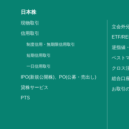
日本株
現物取引
立会外
信用取引
ETF/RE
制度信用・無期限信用取引
逆指値
短期信用取引
ベストマ
一日信用取引
クロス
IPO(新規公開株)、PO(公募・売出し)
総合口
貸株サービス
お取引
PTS