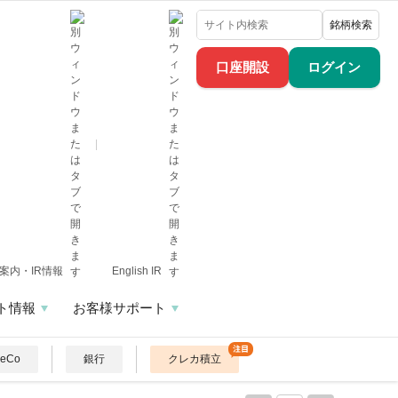
銘柄検索
口座開設
ログイン
案内・IR情報
English IR
ト情報
お客様サポート
DeCo
銀行
クレカ積立