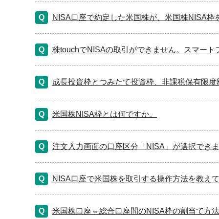
NISA口座で約定した米国株が、米国株NISA
株touchでNISAの取引ができません。スマ
成長投資枠とつみたて投資枠、非課税保有限度
米国株NISA枠とは何ですか。
注文入力画面の口座区分「NISA」が選択でき
NISA口座で米国株を取引する操作方法を教え
米国株口座⇔総合口座間のNISA枠の割当て方