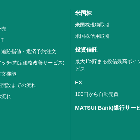
米国株
米国株現物取引
分売
米国株信用取引
IT
投資信託
・追跡指値・返済予約注文
最大1%貯まる投信残高ポイ
ッチ(約定価格改善サービス)
ビス
注文機能
FX
座開設までの流れ
100円から自動売買
の流れ
MATSUI Bank(銀行サー