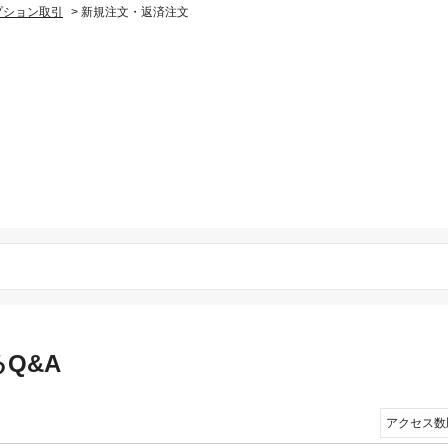
プション取引
>
新規注文・返済注文
Q&A