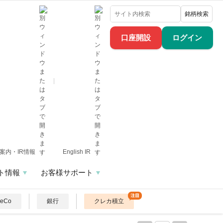
銘柄検索
口座開設
ログイン
案内・IR情報
English IR
ト情報
お客様サポート
DeCo
銀行
クレカ積立