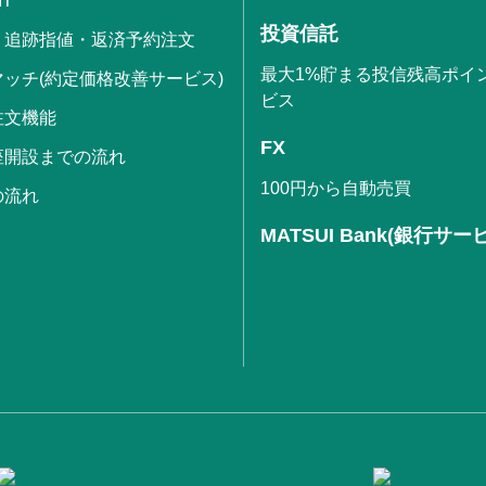
IT
投資信託
・追跡指値・返済予約注文
最大1%貯まる投信残高ポイ
ッチ(約定価格改善サービス)
ビス
注文機能
FX
座開設までの流れ
100円から自動売買
の流れ
MATSUI Bank(銀行サー