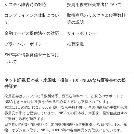
システム障害時の対応
投資用教材販売業者について
コンプライアンス体制につい
取扱商品のリスクおよび手数料
て
等の説明
金融サービス提供法への対応
サイトポリシー
プライバシーポリシー
推奨環境
SNS等の情報発信サービスに
ついて
ネット証券/日本株・米国株・投信・FX・NISAなら証券会社の松
井証券
松井証券はシンプルな手数料体系、豊富な無料ツールと安心のサポートで
NISAをきっかけに投資を始める初心者の方にも支持されています。
株式は1日の約定代金が50万円以下なら手数料0円、その他商品の手数料も業
界最安水準でご提供しています。NISAでの日本株、米国株、投資信託はすべ
て売買手数料が無料です。
日本株(現物取引/信用取引)・米国株(現物取引/信用取引)、投資信託、FX、先
物・オプション取引、NISA、iDeCo等の各種商品をお取扱いしています。