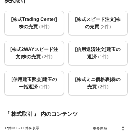
株式取引
[株式Trading Center]
[株式スピード注文]株
株の売買
(3件)
の売買
(3件)
[株式2WAYスピード注
[信用返済注文]建玉の
文]株の売買
(2件)
返済
(1件)
[信用建玉照会]建玉の
[株式ミニ価格表]株の
一括返済
(1件)
売買
(2件)
『 株式取引 』 内のコンテンツ
12件中 1 - 12 件を表示