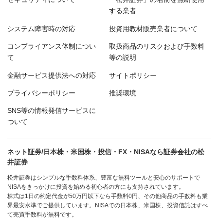
する業者
システム障害時の対応
投資用教材販売業者について
コンプライアンス体制につい
取扱商品のリスクおよび手数料
て
等の説明
金融サービス提供法への対応
サイトポリシー
プライバシーポリシー
推奨環境
SNS等の情報発信サービスに
ついて
ネット証券/日本株・米国株・投信・FX・NISAなら証券会社の松
井証券
松井証券はシンプルな手数料体系、豊富な無料ツールと安心のサポートで
NISAをきっかけに投資を始める初心者の方にも支持されています。
株式は1日の約定代金が50万円以下なら手数料0円、その他商品の手数料も業
界最安水準でご提供しています。NISAでの日本株、米国株、投資信託はすべ
て売買手数料が無料です。