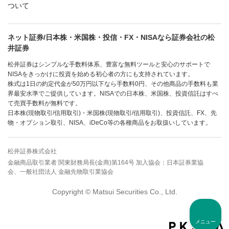
ついて
ネット証券/日本株・米国株・投信・FX・NISAなら証券会社の松
井証券
松井証券はシンプルな手数料体系、豊富な無料ツールと安心のサポートで
NISAをきっかけに投資を始める初心者の方にも支持されています。
株式は1日の約定代金が50万円以下なら手数料0円、その他商品の手数料も業
界最安水準でご提供しています。NISAでの日本株、米国株、投資信託はすべ
て売買手数料が無料です。
日本株(現物取引/信用取引)・米国株(現物取引/信用取引)、投資信託、FX、先
物・オプション取引、NISA、iDeCo等の各種商品をお取扱いしています。
松井証券株式会社
金融商品取引業者 関東財務局長(金商)第164号 加入協会：日本証券業協
会、一般社団法人 金融先物取引業協会
Copyright © Matsui Securities Co., Ltd.
メニュー