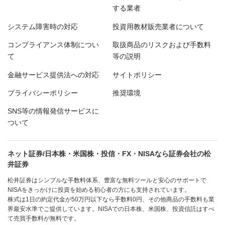
する業者
システム障害時の対応
投資用教材販売業者について
コンプライアンス体制につい
取扱商品のリスクおよび手数料
て
等の説明
金融サービス提供法への対応
サイトポリシー
プライバシーポリシー
推奨環境
SNS等の情報発信サービスに
ついて
ネット証券/日本株・米国株・投信・FX・NISAなら証券会社の松
井証券
松井証券はシンプルな手数料体系、豊富な無料ツールと安心のサポートで
NISAをきっかけに投資を始める初心者の方にも支持されています。
株式は1日の約定代金が50万円以下なら手数料0円、その他商品の手数料も業
界最安水準でご提供しています。NISAでの日本株、米国株、投資信託はすべ
て売買手数料が無料です。