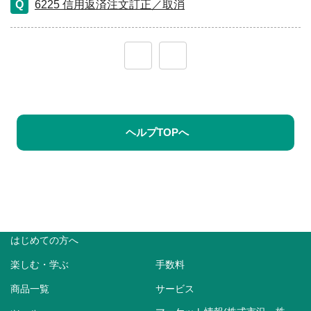
6225 信用返済注文訂正／取消
≪
≫
ヘルプTOPへ
はじめての方へ
楽しむ・学ぶ
手数料
商品一覧
サービス