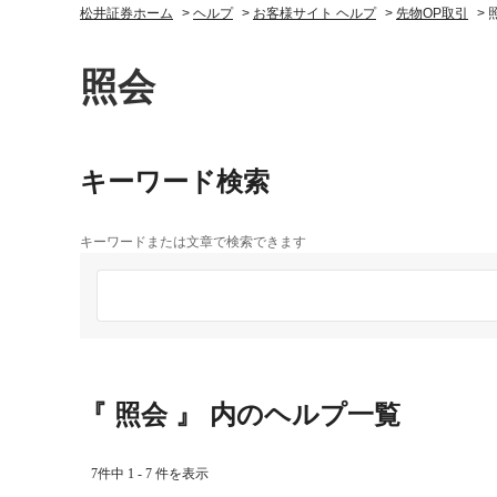
松井証券ホーム
>
ヘルプ
>
お客様サイト ヘルプ
>
先物OP取引
>
照会
キーワード検索
キーワードまたは文章で検索できます
『 照会 』 内のヘルプ一覧
7件中 1 - 7 件を表示