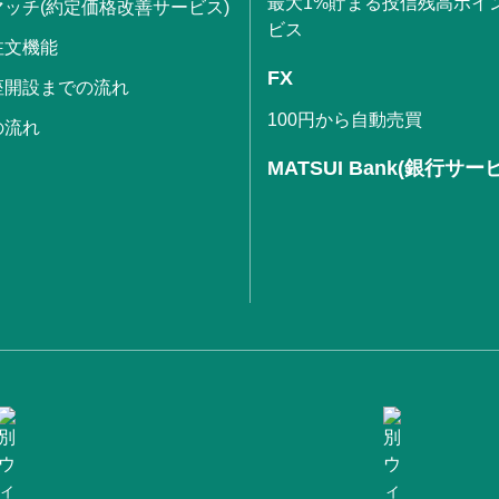
最大1%貯まる投信残高ポイ
ッチ(約定価格改善サービス)
ビス
注文機能
FX
座開設までの流れ
100円から自動売買
の流れ
MATSUI Bank(銀行サー