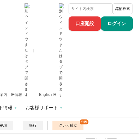
銘柄検索
口座開設
ログイン
案内・IR情報
English IR
ト情報
お客様サポート
DeCo
銀行
クレカ積立