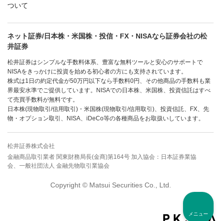
ついて
ネット証券/日本株・米国株・投信・FX・NISAなら証券会社の松
井証券
松井証券はシンプルな手数料体系、豊富な無料ツールと安心のサポートで
NISAをきっかけに投資を始める初心者の方にも支持されています。
株式は1日の約定代金が50万円以下なら手数料0円、その他商品の手数料も業
界最安水準でご提供しています。NISAでの日本株、米国株、投資信託はすべ
て売買手数料が無料です。
日本株(現物取引/信用取引)・米国株(現物取引/信用取引)、投資信託、FX、先
物・オプション取引、NISA、iDeCo等の各種商品をお取扱いしています。
松井証券株式会社
金融商品取引業者 関東財務局長(金商)第164号 加入協会：日本証券業協
会、一般社団法人 金融先物取引業協会
Copyright © Matsui Securities Co., Ltd.
メニュー