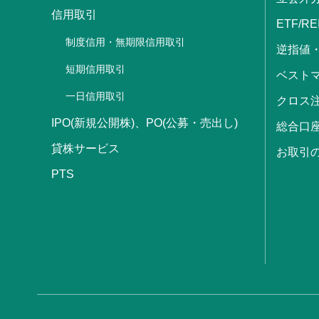
信用取引
ETF/RE
制度信用・無期限信用取引
逆指値
短期信用取引
ベストマ
一日信用取引
クロス
IPO(新規公開株)、PO(公募・売出し)
総合口
貸株サービス
お取引
PTS