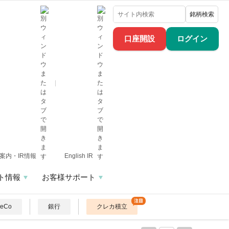
銘柄検索
口座開設
ログイン
案内・IR情報
English IR
ト情報
お客様サポート
DeCo
銀行
クレカ積立