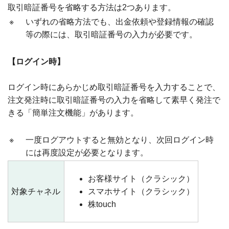
取引暗証番号を省略する方法は2つあります。
※
いずれの省略方法でも、出金依頼や登録情報の確認
等の際には、取引暗証番号の入力が必要です。
【ログイン時】
ログイン時にあらかじめ取引暗証番号を入力することで、
注文発注時に取引暗証番号の入力を省略して素早く発注で
きる「簡単注文機能」があります。
※
一度ログアウトすると無効となり、次回ログイン時
には再度設定が必要となります。
お客様サイト（クラシック）
対象チャネル
スマホサイト（クラシック）
株touch