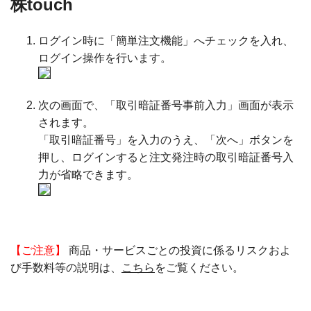
株touch
ログイン時に「簡単注文機能」へチェックを入れ、
ログイン操作を行います。
次の画面で、「取引暗証番号事前入力」画面が表示
されます。
「取引暗証番号」を入力のうえ、「次へ」ボタンを
押し、ログインすると注文発注時の取引暗証番号入
力が省略できます。
【ご注意】
商品・サービスごとの投資に係るリスクおよ
び手数料等の説明は、
こちら
をご覧ください。