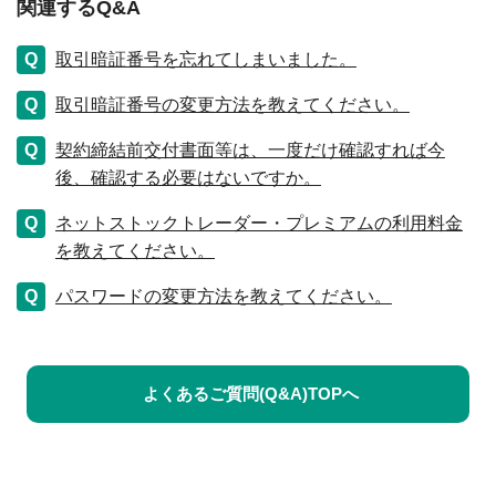
関連するQ&A
取引暗証番号を忘れてしまいました。
取引暗証番号の変更方法を教えてください。
契約締結前交付書面等は、一度だけ確認すれば今
後、確認する必要はないですか。
ネットストックトレーダー・プレミアムの利用料金
を教えてください。
パスワードの変更方法を教えてください。
よくあるご質問(Q&A)TOPへ