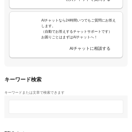
AIチャットなら24時間いつでもご質問にお答え
します。
（自動でお答えするチャットサポートです）
お困りごとはまずはAIチャットへ！
AIチャットに相談する
キーワード検索
キーワードまたは文章で検索できます