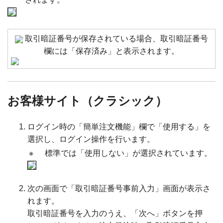
取引暗証番号が保存されている場合、取引暗証番号
欄には「保存済み」と表示されます。
お客様サイト（クラシック）
ログイン時の「簡単注文機能」欄で「使用する」を
選択し、ログイン操作を行います。
※
標準では「使用しない」が選択されています。
次の画面で「取引暗証番号事前入力」画面が表示さ
れます。
取引暗証番号を入力のうえ、「次へ」ボタンを押