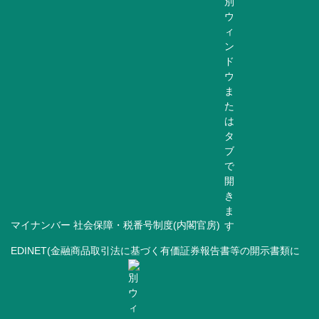
マイナンバー 社会保障・税番号制度(内閣官房)
EDINET(金融商品取引法に基づく有価証券報告書等の開示書類に