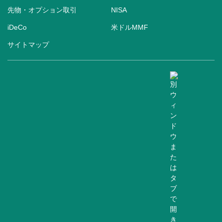
先物・オプション取引
NISA
iDeCo
米ドルMMF
サイトマップ