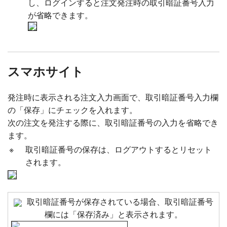
し、ログインすると注文発注時の取引暗証番号入力
が省略できます。
スマホサイト
発注時に表示される注文入力画面で、取引暗証番号入力欄
の「保存」にチェックを入れます。
次の注文を発注する際に、取引暗証番号の入力を省略でき
ます。
※
取引暗証番号の保存は、ログアウトするとリセット
されます。
取引暗証番号が保存されている場合、取引暗証番号
欄には「保存済み」と表示されます。