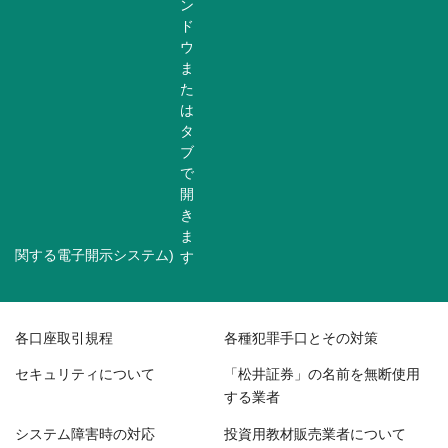
関する電子開示システム)
各口座取引規程
各種犯罪手口とその対策
セキュリティについて
「松井証券」の名前を無断使用
する業者
システム障害時の対応
投資用教材販売業者について