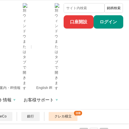
銘柄検索
口座開設
ログイン
案内・IR情報
English IR
ト情報
お客様サポート
DeCo
銀行
クレカ積立