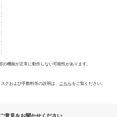
境
境
境
境
境
境
部の機能が正常に動作しない可能性があります。
スクおよび手数料等の説明は、
こちら
をご覧ください。
:ご意見をお聞かせください