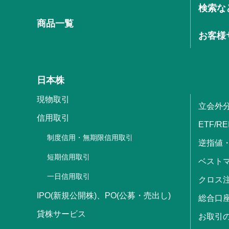
検索な
商品一覧
お客様
日本株
現物取引
立会外
信用取引
ETF/RE
制度信用・無期限信用取引
逆指値
短期信用取引
ベストマ
一日信用取引
クロス
IPO(新規公開株)、PO(公募・売出し)
総合口
貸株サービス
お取引