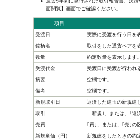
過去5年間に発行された取引報告書、決
面閲覧】画面でご確認ください。
項目
受渡日
実際に受渡を行う日を
銘柄名
取引をした通貨ペアを
数量
約定数量を表示します。
受渡代金
受渡日に受渡が行われ
摘要
空欄です。
備考
空欄です。
新規取引日
返済した建玉の新規建
取引
「新規｣、または、｢返
売買
｢買｣、または、｢売｣
新規単価（円）
新規建をしたときの約定