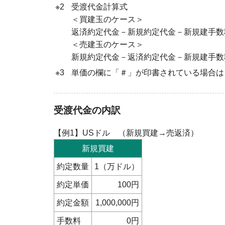
※2
受渡代金計算式
＜買建玉のケース＞
返済約定代金－新規約定代金－新規建手数
＜売建玉のケース＞
新規約定代金－返済約定代金－新規建手数
※3
単価の欄に「＃」が印書されている場合は
受渡代金の内訳
【例1】USドル （新規買建→売返済）
新規買建
約定数量
1（万ドル）
約定単価
100円
約定金額
1,000,000円
手数料
0円