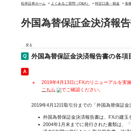
松井証券ホーム
>
よくあるご質問（Q&A）
>
特定口座・税金
>
各
外国為替保証金決済報
戻る
外国為替保証金決済報告書の各項
回答
※
2019年4月13日にFXのリニューアルを
こちら
でご確認ください。
2019年4月12日取引分までの「外国為替保
外国為替保証金決済報告書は、FXの建玉
2004年1月末までに発行された書類は