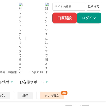
銘柄検索
口座開設
ログイン
案内・IR情報
English IR
ト情報
お客様サポート
DeCo
銀行
クレカ積立