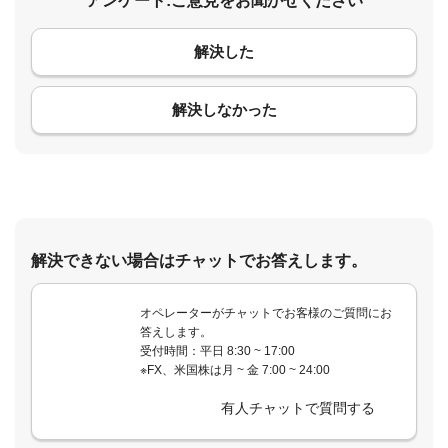
アンケート:ご意見をお聞かせください
解決した
コメント
解決しなかった
解決できない場合はチャットでお答えします。
オペレーターがチャットでお客様のご質問にお
答えします。
受付時間：平日 8:30 ~ 17:00
※FX、米国株は月 ~ 金 7:00 ~ 24:00
有人チャットで質問する