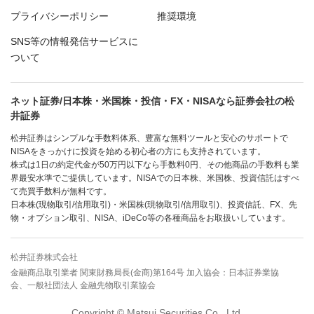
プライバシーポリシー
推奨環境
SNS等の情報発信サービスに
ついて
ネット証券/日本株・米国株・投信・FX・NISAなら証券会社の松
井証券
松井証券はシンプルな手数料体系、豊富な無料ツールと安心のサポートで
NISAをきっかけに投資を始める初心者の方にも支持されています。
株式は1日の約定代金が50万円以下なら手数料0円、その他商品の手数料も業
界最安水準でご提供しています。NISAでの日本株、米国株、投資信託はすべ
て売買手数料が無料です。
日本株(現物取引/信用取引)・米国株(現物取引/信用取引)、投資信託、FX、先
物・オプション取引、NISA、iDeCo等の各種商品をお取扱いしています。
松井証券株式会社
金融商品取引業者 関東財務局長(金商)第164号 加入協会：日本証券業協
会、一般社団法人 金融先物取引業協会
Copyright © Matsui Securities Co., Ltd.