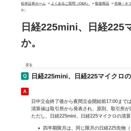
松井証券ホーム
>
よくあるご質問（Q&A）
>
取扱商品
>
先物・オ
か。
日経225mini、日経
か。
戻る
日経225mini、日経225マイ
回答
日中立会終了後から夜間立会開始前17:00ま
清算値は取引所から発表され、原則、取引所が
ただし、日経225mini、日経225マイクロの
四半期限月は、同じ限月の日経225先物