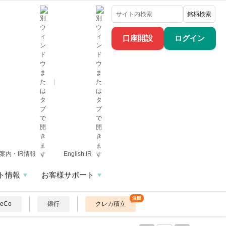
銘柄検索
口座開設
ログイン
案内・IR情報
English IR
ト情報
お客様サポート
DeCo
銀行
クレカ積立