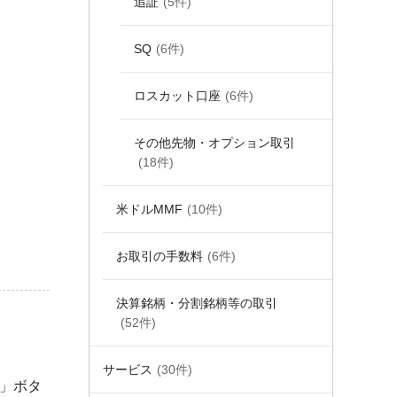
追証
(5件)
SQ
(6件)
ロスカット口座
(6件)
その他先物・オプション取引
(18件)
米ドルMMF
(10件)
お取引の手数料
(6件)
決算銘柄・分割銘柄等の取引
(52件)
サービス
(30件)
込」ボタ