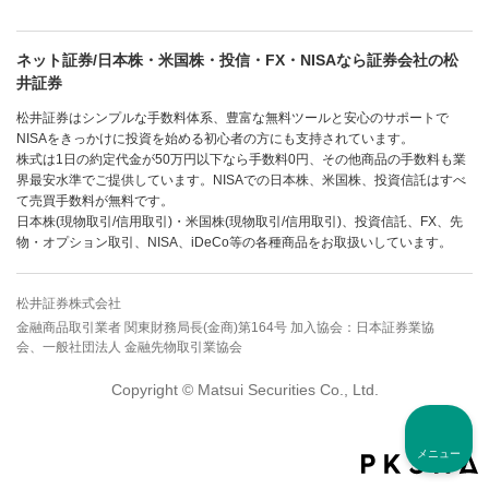
ネット証券/日本株・米国株・投信・FX・NISAなら証券会社の松
井証券
松井証券はシンプルな手数料体系、豊富な無料ツールと安心のサポートで
NISAをきっかけに投資を始める初心者の方にも支持されています。
株式は1日の約定代金が50万円以下なら手数料0円、その他商品の手数料も業
界最安水準でご提供しています。NISAでの日本株、米国株、投資信託はすべ
て売買手数料が無料です。
日本株(現物取引/信用取引)・米国株(現物取引/信用取引)、投資信託、FX、先
物・オプション取引、NISA、iDeCo等の各種商品をお取扱いしています。
松井証券株式会社
金融商品取引業者 関東財務局長(金商)第164号 加入協会：日本証券業協
会、一般社団法人 金融先物取引業協会
Copyright © Matsui Securities Co., Ltd.
メニュー