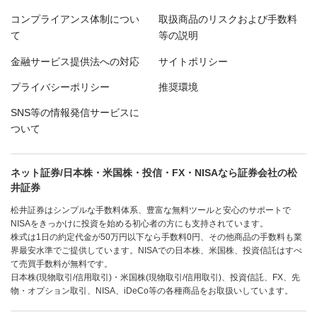
コンプライアンス体制につい
取扱商品のリスクおよび手数料
て
等の説明
金融サービス提供法への対応
サイトポリシー
プライバシーポリシー
推奨環境
SNS等の情報発信サービスに
ついて
ネット証券/日本株・米国株・投信・FX・NISAなら証券会社の松
井証券
松井証券はシンプルな手数料体系、豊富な無料ツールと安心のサポートで
NISAをきっかけに投資を始める初心者の方にも支持されています。
株式は1日の約定代金が50万円以下なら手数料0円、その他商品の手数料も業
界最安水準でご提供しています。NISAでの日本株、米国株、投資信託はすべ
て売買手数料が無料です。
日本株(現物取引/信用取引)・米国株(現物取引/信用取引)、投資信託、FX、先
物・オプション取引、NISA、iDeCo等の各種商品をお取扱いしています。