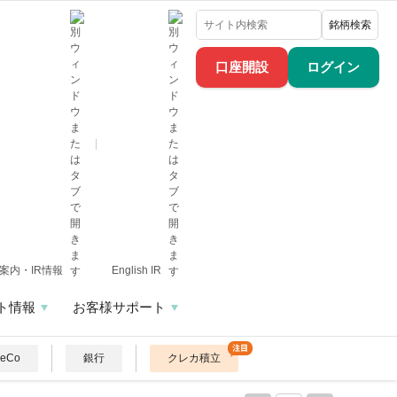
銘柄検索
口座開設
ログイン
案内・IR情報
English IR
ト情報
お客様サポート
DeCo
銀行
クレカ積立