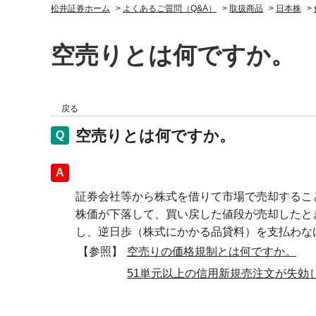
松井証券ホーム
>
よくあるご質問（Q&A）
>
取扱商品
>
日本株
>
空売りとは何ですか。
戻る
空売りとは何ですか。
回答
証券会社等から株式を借りて市場で売却するこ
株価が下落して、買い戻した値段が売却したと
し、逆日歩（株式にかかる品貸料）を支払わな
【参照】
空売りの価格規制とは何ですか。
51単元以上の信用新規売注文が失効