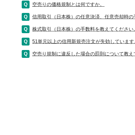
空売りの価格規制とは何ですか。
信用取引（日本株）の任意決済、任意売却時の
株式取引（日本株）の手数料を教えてください
51単元以上の信用新規売注文が失効しています
空売り規制に違反した場合の罰則について教え