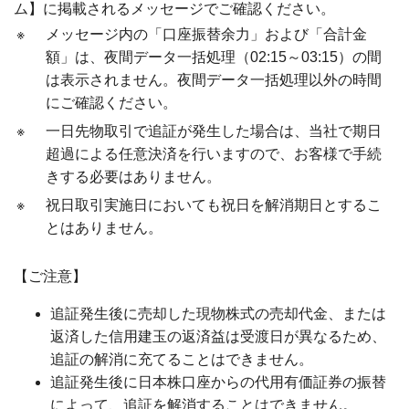
ム】に掲載されるメッセージでご確認ください。
※
メッセージ内の「口座振替余力」および「合計金
額」は、夜間データ一括処理（02:15～03:15）の間
は表示されません。夜間データ一括処理以外の時間
にご確認ください。
※
一日先物取引で追証が発生した場合は、当社で期日
超過による任意決済を行いますので、お客様で手続
きする必要はありません。
※
祝日取引実施日においても祝日を解消期日とするこ
とはありません。
【ご注意】
追証発生後に売却した現物株式の売却代金、または
返済した信用建玉の返済益は受渡日が異なるため、
追証の解消に充てることはできません。
追証発生後に日本株口座からの代用有価証券の振替
によって、追証を解消することはできません。