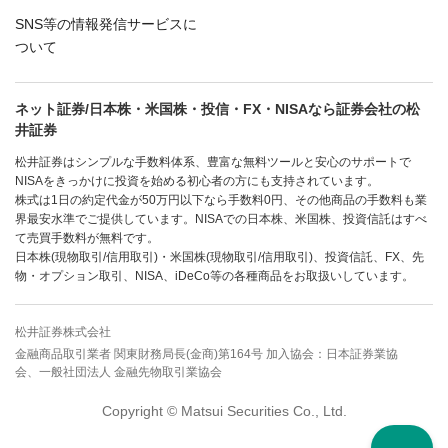
SNS等の情報発信サービスに
ついて
ネット証券/日本株・米国株・投信・FX・NISAなら証券会社の松
井証券
松井証券はシンプルな手数料体系、豊富な無料ツールと安心のサポートで
NISAをきっかけに投資を始める初心者の方にも支持されています。
株式は1日の約定代金が50万円以下なら手数料0円、その他商品の手数料も業
界最安水準でご提供しています。NISAでの日本株、米国株、投資信託はすべ
て売買手数料が無料です。
日本株(現物取引/信用取引)・米国株(現物取引/信用取引)、投資信託、FX、先
物・オプション取引、NISA、iDeCo等の各種商品をお取扱いしています。
松井証券株式会社
金融商品取引業者 関東財務局長(金商)第164号 加入協会：日本証券業協
会、一般社団法人 金融先物取引業協会
Copyright © Matsui Securities Co., Ltd.