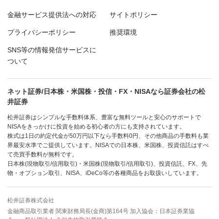
金融サービス提供法への対応
サイトポリシー
プライバシーポリシー
推奨環境
SNS等の情報発信サービスに
ついて
ネット証券/日本株・米国株・投信・FX・NISAなら証券会社の松
井証券
松井証券はシンプルな手数料体系、豊富な無料ツールと安心のサポートで
NISAをきっかけに投資を始める初心者の方にも支持されています。
株式は1日の約定代金が50万円以下なら手数料0円、その他商品の手数料も業
界最安水準でご提供しています。NISAでの日本株、米国株、投資信託はすべ
て売買手数料が無料です。
日本株(現物取引/信用取引)・米国株(現物取引/信用取引)、投資信託、FX、先
物・オプション取引、NISA、iDeCo等の各種商品をお取扱いしています。
松井証券株式会社
金融商品取引業者 関東財務局長(金商)第164号 加入協会：日本証券業協