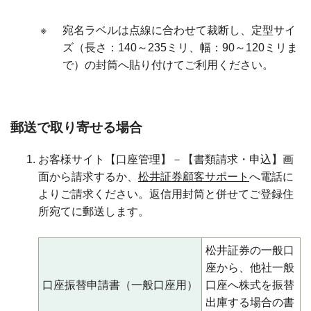
※
宛名ラベルは点線に合わせて裁断し、定型サイ
ズ（長さ：140～235ミリ、幅：90～120ミリま
で）の封筒へ貼り付けてご利用ください。
郵送で取り寄せる場合
お客様サイト【口座管理】－【書類請求・申込】画
面から請求するか、
松井証券顧客サポート
へ電話に
よりご請求ください。返信用封筒と併せてご登録住
所宛てに郵送します。
松井証券の一般口
座から、他社一般
口座振替申請書（一般口座用）
口座へ株式を振替
出庫する場合の書