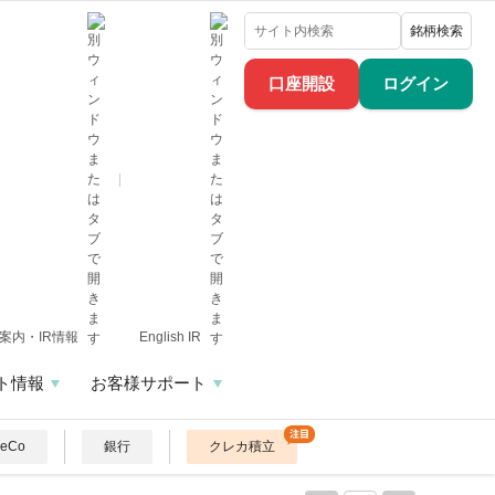
銘柄検索
口座開設
ログイン
案内・IR情報
English IR
ト情報
お客様サポート
DeCo
銀行
クレカ積立