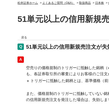
松井証券ホーム
>
よくあるご質問（Q&A）
>
取扱商品
>
日本株
>
51単元以上の信用新規
戻る
51単元以上の信用新規売注文が
回答
空売りの価格規制のトリガーに抵触した銘柄（
も、各証券取引所の審査によりお客様のご注文
※
トリガーに抵触した銘柄とは、基準価格（前
また、価格規制のトリガーに抵触していない銘柄
の信用新規売注文を発注した場合は、失効しま