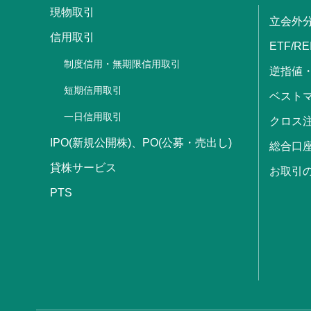
現物取引
立会外
信用取引
ETF/RE
制度信用・無期限信用取引
逆指値
短期信用取引
ベストマ
一日信用取引
クロス
IPO(新規公開株)、PO(公募・売出し)
総合口
貸株サービス
お取引
PTS