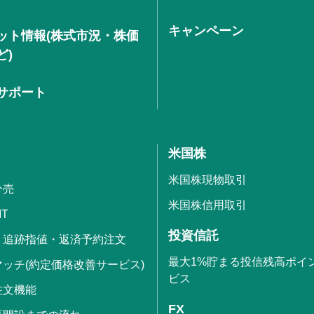
キャンペーン
ット情報(株式市況・株価
ど)
サポート
米国株
米国株現物取引
分売
米国株信用取引
IT
投資信託
・追跡指値・返済予約注文
最大1%貯まる投信残高ポイ
ッチ(約定価格改善サービス)
ビス
注文機能
FX