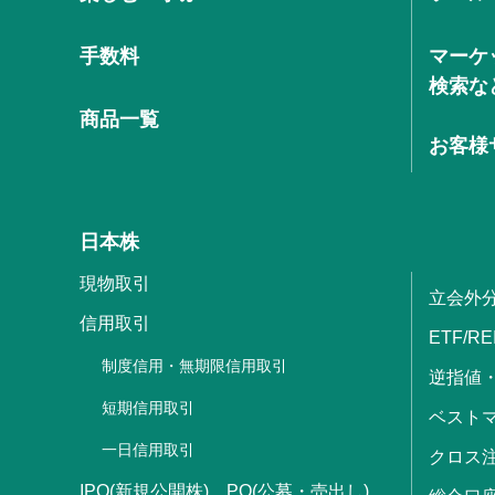
手数料
マーケ
検索な
商品一覧
お客様
日本株
現物取引
立会外
信用取引
ETF/RE
制度信用・無期限信用取引
逆指値
短期信用取引
ベストマ
一日信用取引
クロス
IPO(新規公開株)、PO(公募・売出し)