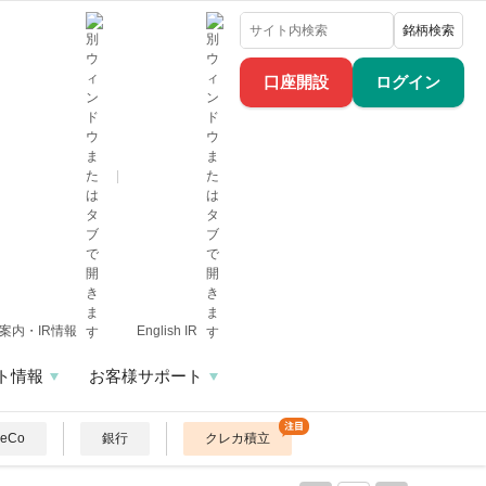
銘柄検索
口座開設
ログイン
案内・IR情報
English IR
ト情報
お客様サポート
DeCo
銀行
クレカ積立