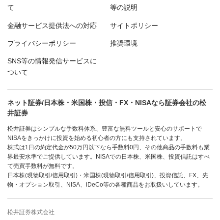
て
等の説明
金融サービス提供法への対応
サイトポリシー
プライバシーポリシー
推奨環境
SNS等の情報発信サービスに
ついて
ネット証券/日本株・米国株・投信・FX・NISAなら証券会社の松
井証券
松井証券はシンプルな手数料体系、豊富な無料ツールと安心のサポートで
NISAをきっかけに投資を始める初心者の方にも支持されています。
株式は1日の約定代金が50万円以下なら手数料0円、その他商品の手数料も業
界最安水準でご提供しています。NISAでの日本株、米国株、投資信託はすべ
て売買手数料が無料です。
日本株(現物取引/信用取引)・米国株(現物取引/信用取引)、投資信託、FX、先
物・オプション取引、NISA、iDeCo等の各種商品をお取扱いしています。
松井証券株式会社