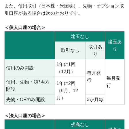
また、信用取引（日本株・米国株）、先物・オプション取
引口座がある場合は次のとおりです。
＜個人口座の場合＞
建玉なし
建玉あ
取引あ
り
取引なし
り
1年に1回
信用のみ開設
（12月）
毎月発
毎月発
行
信用、先物・OP両方
1年に2回
行
開設
（6月、12
月）
先物・OPのみ開設
3か月毎
＜法人口座の場合＞
残高なし