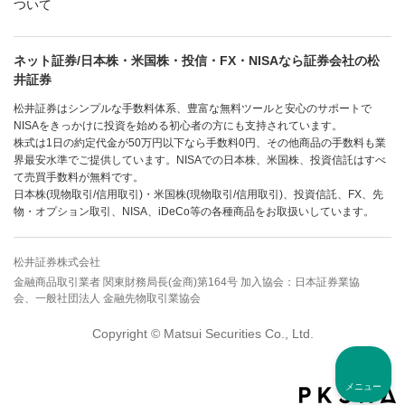
ついて
ネット証券/日本株・米国株・投信・FX・NISAなら証券会社の松
井証券
松井証券はシンプルな手数料体系、豊富な無料ツールと安心のサポートで
NISAをきっかけに投資を始める初心者の方にも支持されています。
株式は1日の約定代金が50万円以下なら手数料0円、その他商品の手数料も業
界最安水準でご提供しています。NISAでの日本株、米国株、投資信託はすべ
て売買手数料が無料です。
日本株(現物取引/信用取引)・米国株(現物取引/信用取引)、投資信託、FX、先
物・オプション取引、NISA、iDeCo等の各種商品をお取扱いしています。
松井証券株式会社
金融商品取引業者 関東財務局長(金商)第164号 加入協会：日本証券業協
会、一般社団法人 金融先物取引業協会
Copyright © Matsui Securities Co., Ltd.
メニュー