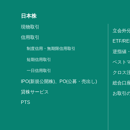
日本株
現物取引
立会外
信用取引
ETF/RE
制度信用・無期限信用取引
逆指値
短期信用取引
ベストマ
一日信用取引
クロス
IPO(新規公開株)、PO(公募・売出し)
総合口
貸株サービス
お取引
PTS