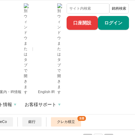
銘柄検索
口座開設
ログイン
案内・IR情報
English IR
ト情報
お客様サポート
DeCo
銀行
クレカ積立