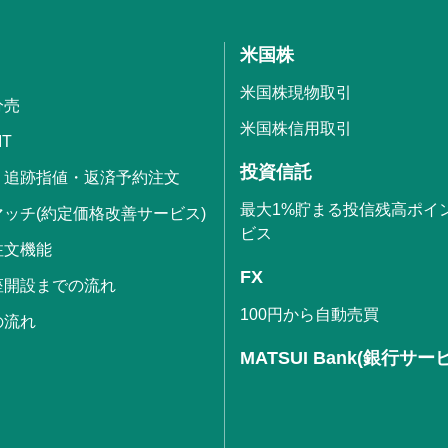
米国株
米国株現物取引
分売
米国株信用取引
IT
投資信託
・追跡指値・返済予約注文
最大1%貯まる投信残高ポイ
ッチ(約定価格改善サービス)
ビス
注文機能
FX
座開設までの流れ
100円から自動売買
の流れ
MATSUI Bank(銀行サー