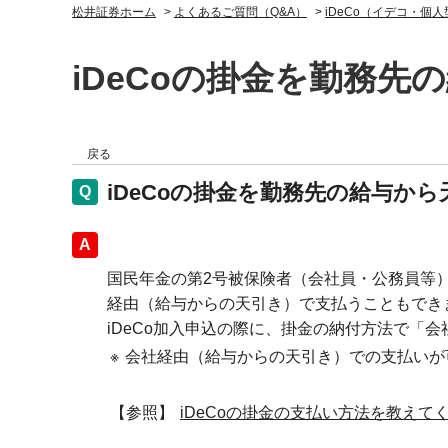
松井証券ホーム
>
よくあるご質問（Q&A）
>
iDeCo（イデコ・個
iDeCoの掛金を勤務
戻る
iDeCoの掛金を勤務先の給与か
回答
国民年金の第2号被保険者（会社員・公務員等
経由（給与からの天引き）で支払うこともでき
iDeCo加入申込の際に、掛金の納付方法で「
※
会社経由（給与からの天引き）での支払いが
【参照】
iDeCoの掛金の支払い方法を教えて