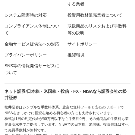
する業者
システム障害時の対応
投資用教材販売業者について
コンプライアンス体制につい
取扱商品のリスクおよび手数料
て
等の説明
金融サービス提供法への対応
サイトポリシー
プライバシーポリシー
推奨環境
SNS等の情報発信サービスに
ついて
ネット証券/日本株・米国株・投信・FX・NISAなら証券会社の松
井証券
松井証券はシンプルな手数料体系、豊富な無料ツールと安心のサポートで
NISAをきっかけに投資を始める初心者の方にも支持されています。
株式は1日の約定代金が50万円以下なら手数料0円、その他商品の手数料も業
界最安水準でご提供しています。NISAでの日本株、米国株、投資信託はすべ
て売買手数料が無料です。