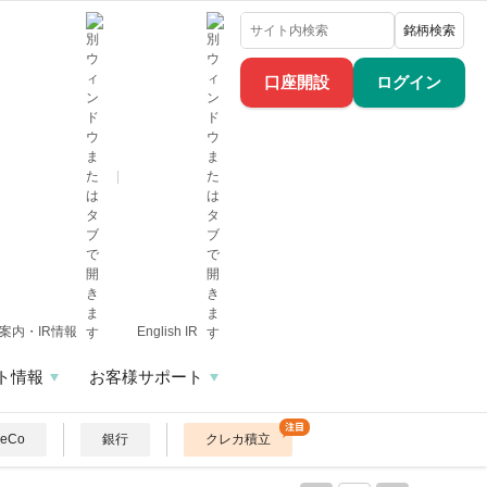
銘柄検索
口座開設
ログイン
案内・IR情報
English IR
ト情報
お客様サポート
DeCo
銀行
クレカ積立