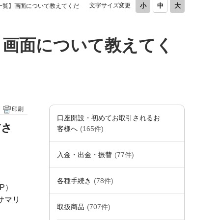
文字サイズ変更
一覧】画面について教えてくだ
】画面について教えてく
印刷
口座開設・初めてお取引されるお
ださ
客様へ
(165件)
入金・出金・振替
(77件)
各種手続き
(78件)
P）
サマリ
取扱商品
(707件)