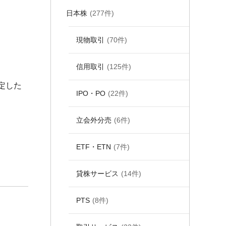
日本株
(277件)
現物取引
(70件)
信用取引
(125件)
定した
IPO・PO
(22件)
立会外分売
(6件)
ETF・ETN
(7件)
貸株サービス
(14件)
PTS
(8件)