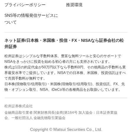
プライバシーポリシー
推奨環境
SNS等の情報発信サービスに
ついて
ネット証券/日本株・米国株・投信・FX・NISAなら証券会社の松
井証券
松井証券はシンプルな手数料体系、豊富な無料ツールと安心のサポートで
NISAをきっかけに投資を始める初心者の方にも支持されています。
株式は1日の約定代金が50万円以下なら手数料0円、その他商品の手数料も業
界最安水準でご提供しています。NISAでの日本株、米国株、投資信託はすべ
て売買手数料が無料です。
日本株(現物取引/信用取引)・米国株(現物取引/信用取引)、投資信託、FX、先
物・オプション取引、NISA、iDeCo等の各種商品をお取扱いしています。
松井証券株式会社
金融商品取引業者 関東財務局長(金商)第164号 加入協会：日本証券業協
会、一般社団法人 金融先物取引業協会
Copyright © Matsui Securities Co., Ltd.