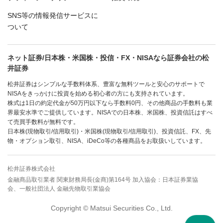
SNS等の情報発信サービスに
ついて
ネット証券/日本株・米国株・投信・FX・NISAなら証券会社の松
井証券
松井証券はシンプルな手数料体系、豊富な無料ツールと安心のサポートで
NISAをきっかけに投資を始める初心者の方にも支持されています。
株式は1日の約定代金が50万円以下なら手数料0円、その他商品の手数料も業
界最安水準でご提供しています。NISAでの日本株、米国株、投資信託はすべ
て売買手数料が無料です。
日本株(現物取引/信用取引)・米国株(現物取引/信用取引)、投資信託、FX、先
物・オプション取引、NISA、iDeCo等の各種商品をお取扱いしています。
松井証券株式会社
金融商品取引業者 関東財務局長(金商)第164号 加入協会：日本証券業協
会、一般社団法人 金融先物取引業協会
Copyright © Matsui Securities Co., Ltd.