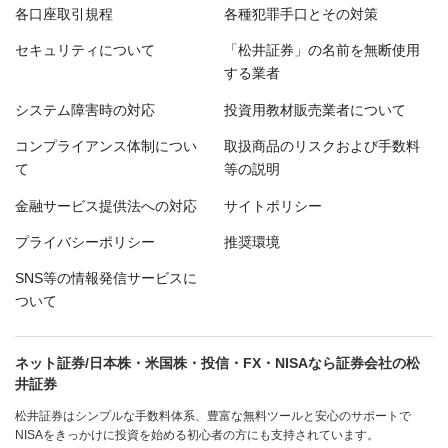
各口座取引規程
各種犯罪手口とその対策
セキュリティについて
「松井証券」の名前を無断使用
する業者
システム障害時の対応
投資用教材販売業者について
コンプライアンス体制につい
取扱商品のリスクおよび手数料
て
等の説明
金融サービス提供法への対応
サイトポリシー
プライバシーポリシー
推奨環境
SNS等の情報発信サービスに
ついて
ネット証券/日本株・米国株・投信・FX・NISAなら証券会社の松
井証券
松井証券はシンプルな手数料体系、豊富な無料ツールと安心のサポートで
NISAをきっかけに投資を始める初心者の方にも支持されています。