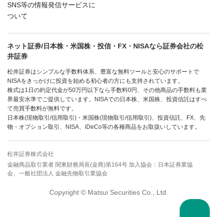
SNS等の情報発信サービスに
ついて
ネット証券/日本株・米国株・投信・FX・NISAなら証券会社の松
井証券
松井証券はシンプルな手数料体系、豊富な無料ツールと安心のサポートで
NISAをきっかけに投資を始める初心者の方にも支持されています。
株式は1日の約定代金が50万円以下なら手数料0円、その他商品の手数料も業
界最安水準でご提供しています。NISAでの日本株、米国株、投資信託はすべ
て売買手数料が無料です。
日本株(現物取引/信用取引)・米国株(現物取引/信用取引)、投資信託、FX、先
物・オプション取引、NISA、iDeCo等の各種商品をお取扱いしています。
松井証券株式会社
金融商品取引業者 関東財務局長(金商)第164号 加入協会：日本証券業協
会、一般社団法人 金融先物取引業協会
Copyright © Matsui Securities Co., Ltd.