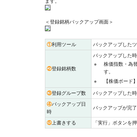
ます。
＜登録銘柄バックアップ画面＞
①
利用ツール
バックアップしたツ
バックアップした時
※
株価指数・為
②
登録銘柄数
す。
※
【株価ボード
③
登録グループ数
バックアップした時
④
バックアップ日
バックアップが完了
時
⑤
上書きする
「実行」ボタンを押