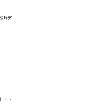
登録デ
0］マル