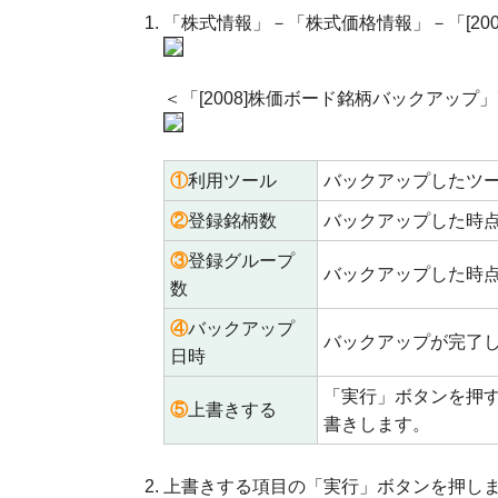
「株式情報」－「株式価格情報」－「[20
＜「[2008]株価ボード銘柄バックアップ
①
利用ツール
バックアップしたツ
②
登録銘柄数
バックアップした時
③
登録グループ
バックアップした時
数
④
バックアップ
バックアップが完了
日時
「実行」ボタンを押
⑤
上書きする
書きします。
上書きする項目の「実行」ボタンを押し