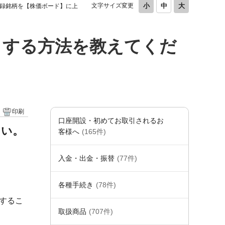
文字サイズ変更
録銘柄を【株価ボード】に上
きする方法を教えてくだ
印刷
口座開設・初めてお取引されるお
さい。
客様へ
(165件)
入金・出金・振替
(77件)
各種手続き
(78件)
するこ
取扱商品
(707件)