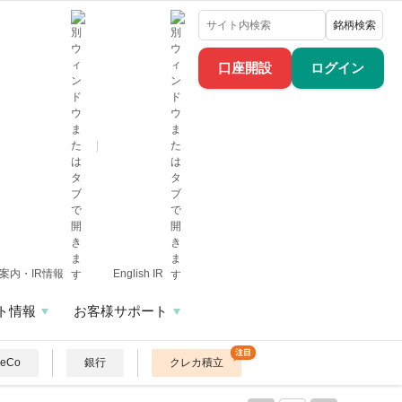
銘柄検索
口座開設
ログイン
案内・IR情報
English IR
ト情報
お客様サポート
DeCo
銀行
クレカ積立