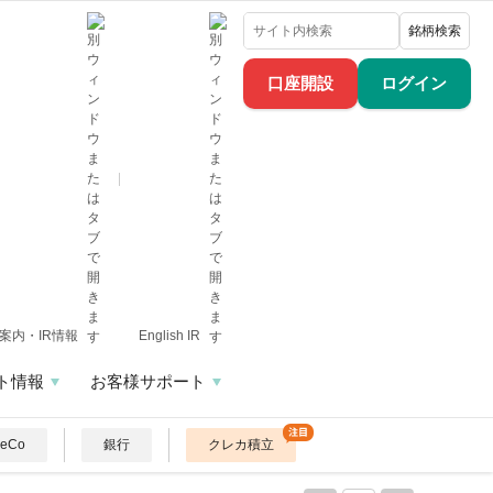
銘柄検索
口座開設
ログイン
案内・IR情報
English IR
ト情報
お客様サポート
DeCo
銀行
クレカ積立