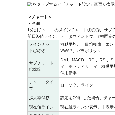
をタップすると「チャート設定」画面が表
＜チャート＞
・詳細
1分割チャートのメインチャート①②③、サブ
前日終値ライン、データウィンドウ、Y軸固定
メインチャー
移動平均、一目均衡表、エン
ト①②③
VWAP、パラボリック
DMI、MACD、RCI、R
サブチャート
ィ、ボラティリティ、移動平
①②③
信用倍率
チャートタイ
ローソク、ライン
プ
拡大率保存
設定をONにした場合、チャ
現在値ライン
現在値ラインの表示、非表示