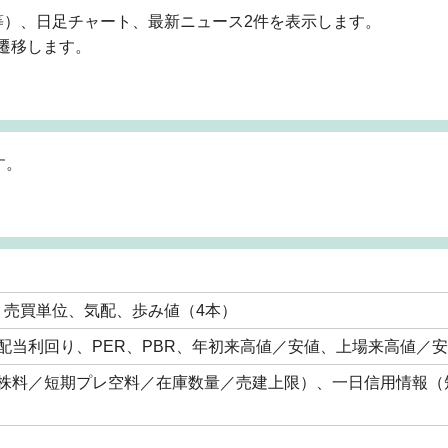
等）、日足チャート、最新ニュース2件を表示します。
遷移します。
す。
、売買単位、気配、歩み値（4本）
配当利回り、PER、PBR、年初来高値／安値、上場来高値／
株料／短期プレ空料／在庫数量／売建上限）、一日信用情報（