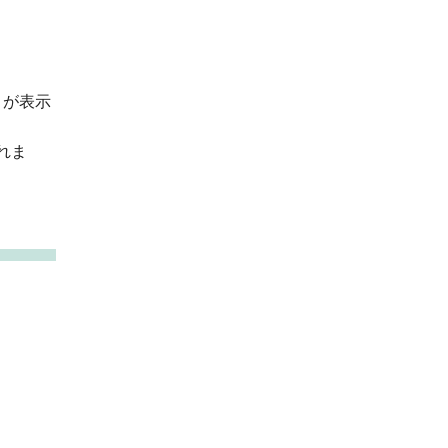
」が表示
れま