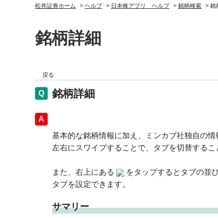
松井証券ホーム
>
ヘルプ
>
日本株アプリ ヘルプ
>
銘柄検索
>
銘
銘柄詳細
戻る
銘柄詳細
回答
基本的な銘柄情報に加え、ミンカブ社独自の情
左右にスワイプすることで、タブを切替するこ
また、右上にある
をタップするとタブの並
タブを設定できます。
サマリー