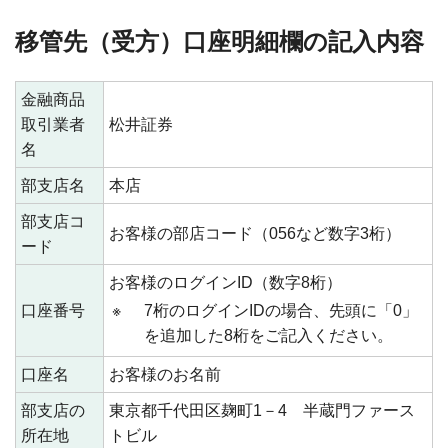
移管先（受方）口座明細欄の記入内容
金融商品
取引業者
松井証券
名
部支店名
本店
部支店コ
お客様の部店コード（056など数字3桁）
ード
お客様のログインID（数字8桁）
口座番号
※
7桁のログインIDの場合、先頭に「0」
を追加した8桁をご記入ください。
口座名
お客様のお名前
部支店の
東京都千代田区麹町1－4 半蔵門ファース
所在地
トビル