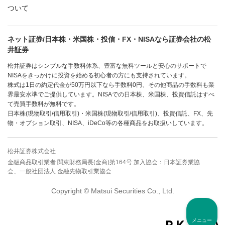
ついて
ネット証券/日本株・米国株・投信・FX・NISAなら証券会社の松
井証券
松井証券はシンプルな手数料体系、豊富な無料ツールと安心のサポートで
NISAをきっかけに投資を始める初心者の方にも支持されています。
株式は1日の約定代金が50万円以下なら手数料0円、その他商品の手数料も業
界最安水準でご提供しています。NISAでの日本株、米国株、投資信託はすべ
て売買手数料が無料です。
日本株(現物取引/信用取引)・米国株(現物取引/信用取引)、投資信託、FX、先
物・オプション取引、NISA、iDeCo等の各種商品をお取扱いしています。
松井証券株式会社
金融商品取引業者 関東財務局長(金商)第164号 加入協会：日本証券業協
会、一般社団法人 金融先物取引業協会
Copyright © Matsui Securities Co., Ltd.
メニュー