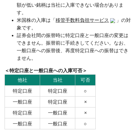
額が低い銘柄は当社に入庫できない場合がありま
す。
米国株の入庫は「
移管手数料負担サービス
」の対
象です。
証券会社間の振替時に特定口座と一般口座の変更は
できません。振替前に手続きしてください。なお、
一般口座への振替後、再度特定口座への振替はでき
ません。
＜特定口座と一般口座への入庫可否＞
他社
当社
可否
特定口座
特定口座
○
一般口座
特定口座
×
特定口座
一般口座
×
一般口座
一般口座
○