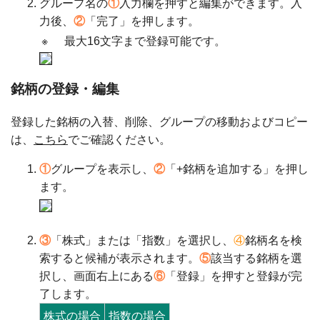
グループ名の
①
入力欄を押すと編集ができます。入
力後、
②
「完了」を押します。
※
最大16文字まで登録可能です。
銘柄の登録・編集
登録した銘柄の入替、削除、グループの移動およびコピー
は、
こちら
でご確認ください。
①
グループを表示し、
②
「+銘柄を追加する」を押し
ます。
③
「株式」または「指数」を選択し、
④
銘柄名を検
索すると候補が表示されます。
⑤
該当する銘柄を選
択し、画面右上にある
⑥
「登録」を押すと登録が完
了します。
株式の場合
指数の場合