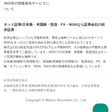
SNS等の情報発信サービスに
ついて
ネット証券/日本株・米国株・投信・FX・NISAなら証券会社の松
井証券
松井証券はシンプルな手数料体系、豊富な無料ツールと安心のサポートで
NISAをきっかけに投資を始める初心者の方にも支持されています。
株式は1日の約定代金が50万円以下なら手数料0円、その他商品の手数料も業
界最安水準でご提供しています。NISAでの日本株、米国株、投資信託はすべ
て売買手数料が無料です。
日本株(現物取引/信用取引)・米国株(現物取引/信用取引)、投資信託、FX、先
物・オプション取引、NISA、iDeCo等の各種商品をお取扱いしています。
松井証券株式会社
金融商品取引業者 関東財務局長(金商)第164号 加入協会：日本証券業協
会、一般社団法人 金融先物取引業協会
Copyright © Matsui Securities Co., Ltd.