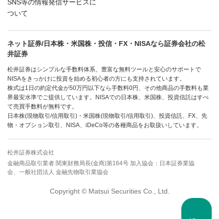
SNS等の情報発信サービスに
ついて
ネット証券/日本株・米国株・投信・FX・NISAなら証券会社の松
井証券
松井証券はシンプルな手数料体系、豊富な無料ツールと安心のサポートで
NISAをきっかけに投資を始める初心者の方にも支持されています。
株式は1日の約定代金が50万円以下なら手数料0円、その他商品の手数料も業
界最安水準でご提供しています。NISAでの日本株、米国株、投資信託はすべ
て売買手数料が無料です。
日本株(現物取引/信用取引)・米国株(現物取引/信用取引)、投資信託、FX、先
物・オプション取引、NISA、iDeCo等の各種商品をお取扱いしています。
松井証券株式会社
金融商品取引業者 関東財務局長(金商)第164号 加入協会：日本証券業協
会、一般社団法人 金融先物取引業協会
Copyright © Matsui Securities Co., Ltd.