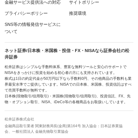
金融サービス提供法への対応
サイトポリシー
プライバシーポリシー
推奨環境
SNS等の情報発信サービスに
ついて
ネット証券/日本株・米国株・投信・FX・NISAなら証券会社の松
井証券
松井証券はシンプルな手数料体系、豊富な無料ツールと安心のサポートで
NISAをきっかけに投資を始める初心者の方にも支持されています。
株式は1日の約定代金が50万円以下なら手数料0円、その他商品の手数料も業
界最安水準でご提供しています。NISAでの日本株、米国株、投資信託はすべ
て売買手数料が無料です。
日本株(現物取引/信用取引)・米国株(現物取引/信用取引)、投資信託、FX、先
物・オプション取引、NISA、iDeCo等の各種商品をお取扱いしています。
松井証券株式会社
金融商品取引業者 関東財務局長(金商)第164号 加入協会：日本証券業協
会、一般社団法人 金融先物取引業協会