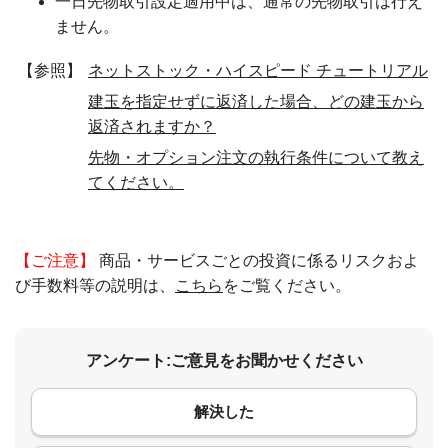
一日先物取引設定適用中は、通常の先物取引は行え
ません。
【参照】
ネットストック・ハイスピード チュートリアル
建玉を指定せずに返済した場合、どの建玉から
返済されますか？
先物・オプション注文の執行条件について教え
てください。
【ご注意】
商品・サービスごとの投資に係るリスクおよ
び手数料等の説明は、
こちら
をご覧ください。
アンケート:ご意見をお聞かせください
解決した
コメント