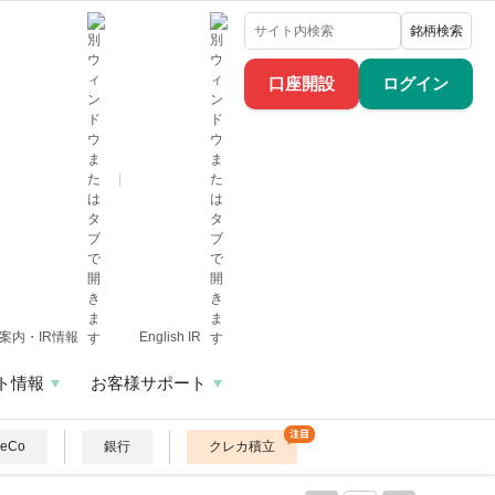
銘柄検索
口座開設
ログイン
案内・IR情報
English IR
ト情報
お客様サポート
DeCo
銀行
クレカ積立