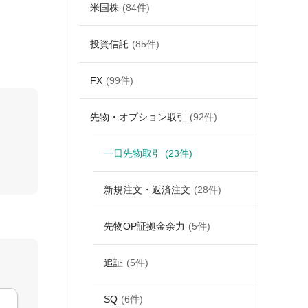
米国株
(84件)
投資信託
(85件)
FX
(99件)
先物・オプション取引
(92件)
一日先物取引
(23件)
新規注文・返済注文
(28件)
先物OP証拠金余力
(5件)
追証
(5件)
SQ
(6件)