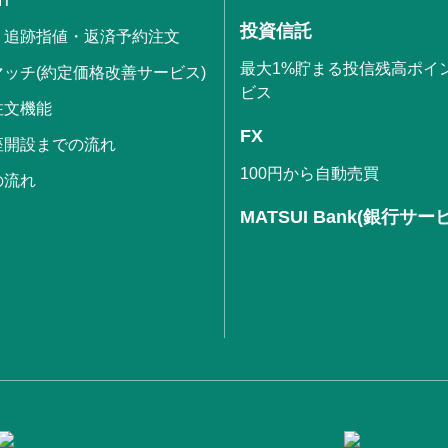
IT
投資信託
・追跡指値・返済予約注文
最大1%貯まる投信残高ポイ
ッチ(約定価格改善サービス)
ビス
注文機能
FX
座開設までの流れ
100円から自動売買
の流れ
MATSUI Bank(銀行サー