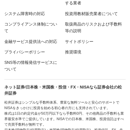
する業者
システム障害時の対応
投資用教材販売業者について
コンプライアンス体制につい
取扱商品のリスクおよび手数料
て
等の説明
金融サービス提供法への対応
サイトポリシー
プライバシーポリシー
推奨環境
SNS等の情報発信サービスに
ついて
ネット証券/日本株・米国株・投信・FX・NISAなら証券会社の松
井証券
松井証券はシンプルな手数料体系、豊富な無料ツールと安心のサポートで
NISAをきっかけに投資を始める初心者の方にも支持されています。
株式は1日の約定代金が50万円以下なら手数料0円、その他商品の手数料も業
界最安水準でご提供しています。NISAでの日本株、米国株、投資信託はすべ
て売買手数料が無料です。