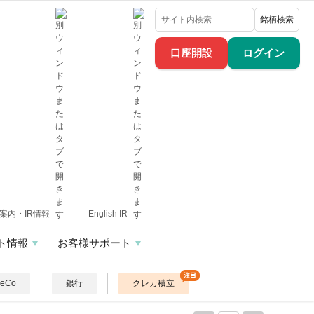
銘柄検索
口座開設
ログイン
案内・IR情報
English IR
ト情報
お客様サポート
DeCo
銀行
クレカ積立