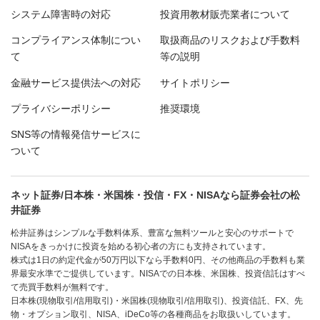
システム障害時の対応
投資用教材販売業者について
コンプライアンス体制につい
取扱商品のリスクおよび手数料
て
等の説明
金融サービス提供法への対応
サイトポリシー
プライバシーポリシー
推奨環境
SNS等の情報発信サービスに
ついて
ネット証券/日本株・米国株・投信・FX・NISAなら証券会社の松
井証券
松井証券はシンプルな手数料体系、豊富な無料ツールと安心のサポートで
NISAをきっかけに投資を始める初心者の方にも支持されています。
株式は1日の約定代金が50万円以下なら手数料0円、その他商品の手数料も業
界最安水準でご提供しています。NISAでの日本株、米国株、投資信託はすべ
て売買手数料が無料です。
日本株(現物取引/信用取引)・米国株(現物取引/信用取引)、投資信託、FX、先
物・オプション取引、NISA、iDeCo等の各種商品をお取扱いしています。