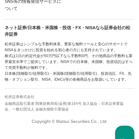
SNS等の情報発信サービスに
ついて
ネット証券/日本株・米国株・投信・FX・NISAなら証券会社の松
井証券
松井証券はシンプルな手数料体系、豊富な無料ツールと安心のサポートで
NISAをきっかけに投資を始める初心者の方にも支持されています。
株式は1日の約定代金が50万円以下なら手数料0円、その他商品の手数料も業
界最安水準でご提供しています。NISAでの日本株、米国株、投資信託はすべ
て売買手数料が無料です。
日本株(現物取引/信用取引)・米国株(現物取引/信用取引)、投資信託、FX、先
物・オプション取引、NISA、iDeCo等の各種商品をお取扱いしています。
松井証券株式会社
金融商品取引業者 関東財務局長(金商)第164号 加入協会：日本証券業協
会、一般社団法人 金融先物取引業協会
Copyright © Matsui Securities Co., Ltd.