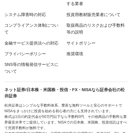
する業者
システム障害時の対応
投資用教材販売業者について
コンプライアンス体制につい
取扱商品のリスクおよび手数料
て
等の説明
金融サービス提供法への対応
サイトポリシー
プライバシーポリシー
推奨環境
SNS等の情報発信サービスに
ついて
ネット証券/日本株・米国株・投信・FX・NISAなら証券会社の松
井証券
松井証券はシンプルな手数料体系、豊富な無料ツールと安心のサポートで
NISAをきっかけに投資を始める初心者の方にも支持されています。
株式は1日の約定代金が50万円以下なら手数料0円、その他商品の手数料も業
界最安水準でご提供しています。NISAでの日本株、米国株、投資信託はすべ
て売買手数料が無料です。