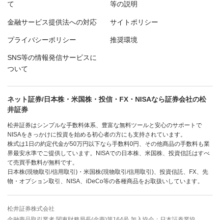
て
等の説明
金融サービス提供法への対応
サイトポリシー
プライバシーポリシー
推奨環境
SNS等の情報発信サービスに
ついて
ネット証券/日本株・米国株・投信・FX・NISAなら証券会社の松
井証券
松井証券はシンプルな手数料体系、豊富な無料ツールと安心のサポートで
NISAをきっかけに投資を始める初心者の方にも支持されています。
株式は1日の約定代金が50万円以下なら手数料0円、その他商品の手数料も業
界最安水準でご提供しています。NISAでの日本株、米国株、投資信託はすべ
て売買手数料が無料です。
日本株(現物取引/信用取引)・米国株(現物取引/信用取引)、投資信託、FX、先
物・オプション取引、NISA、iDeCo等の各種商品をお取扱いしています。
松井証券株式会社
金融商品取引業者 関東財務局長(金商)第164号 加入協会：日本証券業協