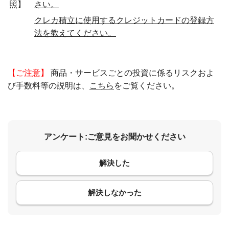
照】
さい。
クレカ積立に使用するクレジットカードの登録方
法を教えてください。
【ご注意】
商品・サービスごとの投資に係るリスクおよ
び手数料等の説明は、
こちら
をご覧ください。
アンケート:ご意見をお聞かせください
解決した
コメント
解決しなかった