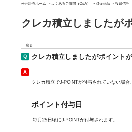
松井証券ホーム
>
よくあるご質問（Q&A）
>
取扱商品
>
投資信託
クレカ積立しましたが
戻る
クレカ積立しましたがポイント
回答
クレカ積立でJ-POINTが付与されていない場
ポイント付与日
毎月25日頃にJ-POINTが付与されます。