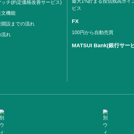
最大1%貯まる投信残高ポイ
ッチ(約定価格改善サービス)
ビス
注文機能
FX
座開設までの流れ
100円から自動売買
の流れ
MATSUI Bank(銀行サー