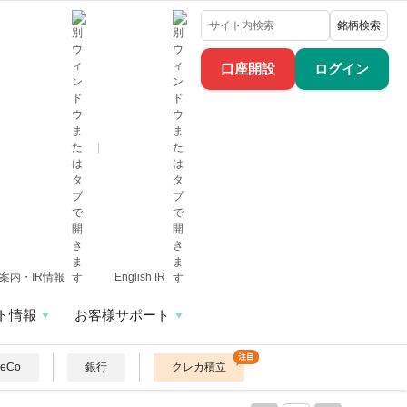
銘柄検索
口座開設
ログイン
案内・IR情報
English IR
ト情報
お客様サポート
DeCo
銀行
クレカ積立